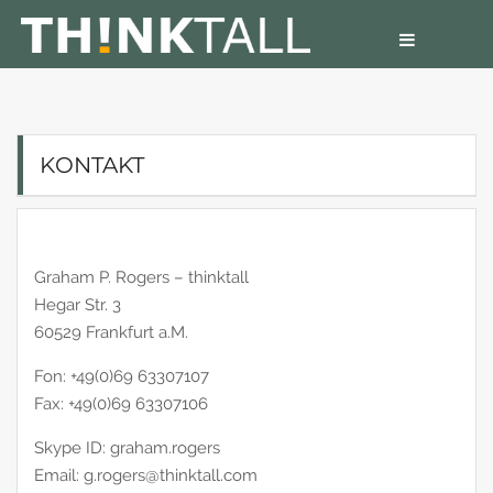
Skip
to
content
Graham P. Rogers – Coach Berater Training
THINKTALL
KONTAKT
Graham P. Rogers – thinktall
Hegar Str. 3
60529 Frankfurt a.M.
Fon: +49(0)69 63307107
Fax: +49(0)69 63307106
Skype ID: graham.rogers
Email: g.rogers@thinktall.com